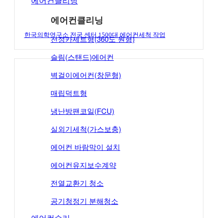
에어컨클리닝
에어컨클리닝
한국의학연구소 전국 센터 1500대 에어컨세척 작업
천정카세트형(360도 원형)
슬림(스탠드)에어컨
벽걸이에어컨(창문형)
매립덕트형
냉난방팬코일(FCU)
실외기세척(가스보충)
에어컨 바람막이 설치
에어컨유지보수계약
전열교환기 청소
공기청정기 분해청소