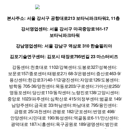
본사주소: 서울 강서구 공항대로213 보타닉파크타워2, 11층
강서영업센터: 서울 강서구 마곡중앙로161-17
보타닉파크타워
강남영업센터: 서울 강남구 역삼로 310 한솔필리아
김포기술연구센터: 김포시 태장로795번길 23 마스터비즈
강동센터:천호대로 1102/강북센터:도봉로327/성북센터:
보문로157/종로센터:태평로2가 68-3/은평센터:증산로463-9/
용산센터:한강로3가40-112/광진센터:자양로126/도봉센터:
방학동 705-36/양천센터:목동로203/구로센터:가마산로250/
영등포센터:당산로110/동작센터:노량진로138/고양시센터:
중앙로 1023/파주센터:심학산로 415/의정부센터:범골로 149/
남양주센터:금곡로 33/하남센터:하남대로 795/용인센터:
금령로 25/과천센터:관평로 182/군포센터:번영로 498/
안양센터:시민대로 190/화성센터:역골동로6-11/안산센터:
광덕대로 187/시흥센터:옥구공원로 189/광명센터:범안로