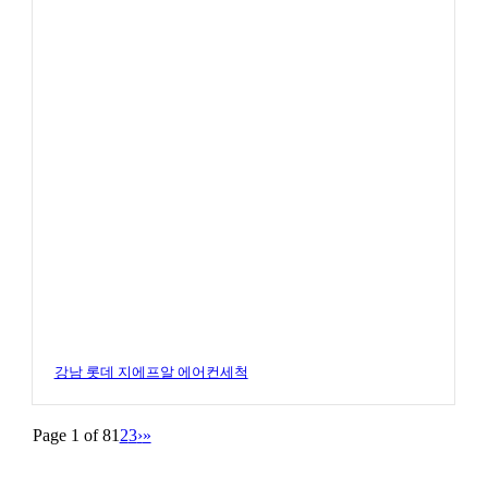
강남 롯데 지에프알 에어컨세척
Page 1 of 8
1
2
3
›
»