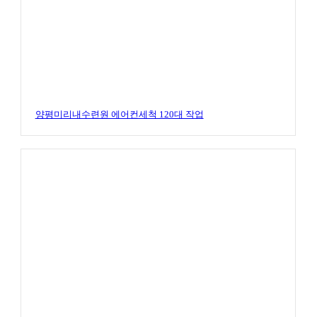
양평미리내수련원 에어컨세척 120대 작업