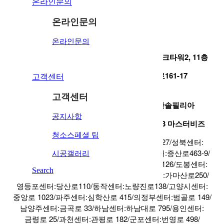
온라인문의
온라인문의
온라인문의
본사주소: 서울 강서구 공항대로213 보타닉파크타워2, 11층
강서영업센터: 서울 강서구 마곡중앙로161-17
고객센터
보타닉파크타워
고객센터
강남영업센터: 서울 강남구 역삼로 310 한솔필리아
공지사항
김포기술연구센터: 김포시 태장로795번길 23 마스터비즈
청소스페셜 팁
강동센터:천호대로 1102/강북센터:도봉로327/성북센터:
시공갤러리
보문로157/종로센터:태평로2가 68-3/은평센터:증산로463-9/
용산센터:한강로3가40-112/광진센터:자양로126/도봉센터:
Search
방학동 705-36/양천센터:목동로203/구로센터:가마산로250/
영등포센터:당산로110/동작센터:노량진로138/고양시센터:
중앙로 1023/파주센터:심학산로 415/의정부센터:범골로 149/
남양주센터:금곡로 33/하남센터:하남대로 795/용인센터:
금령로 25/과천센터:관평로 182/군포센터:번영로 498/