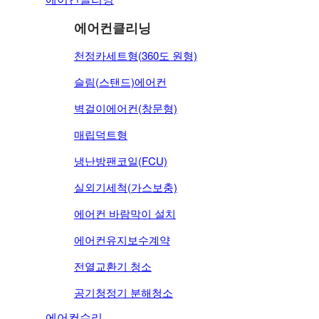
실외기세척(가스보충)
에어컨클리닝
에어컨 바람막이 설치
에어컨유지보수계약
천정카세트형(360도 원형)
슬림(스탠드)에어컨
전열교환기 청소
벽걸이에어컨(창문형)
공기청정기 분해청소
매립덕트형
냉난방팬코일(FCU)
에어컨수리
에어컨수리
실외기세척(가스보충)
에어컨 바람막이 설치
전열교환기설치
에어컨유지보수계약
전열교환기설치
전열교환기 청소
실내 소독서비스
공기청정기
공기청정기 분해청소
에어컨수리