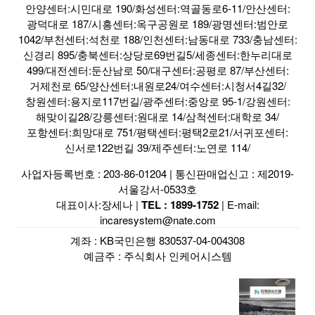
안양센터:시민대로 190/화성센터:역골동로6-11/안산센터:
광덕대로 187/시흥센터:옥구공원로 189/광명센터:범안로
1042/부천센터:석천로 188/인천센터:남동대로 733/충남센터:
신경리 895/충북센터:상당로69번길5/세종센터:한누리대로
499/대전센터:둔산남로 50/대구센터:공평로 87/부산센터:
거제천로 65/양산센터:내원로24/여수센터:시청서4길32/
창원센터:용지로117번길/광주센터:중앙로 95-1/강원센터:
해맞이길28/강릉센터:원대로 14/삼척센터:대학로 34/
포항센터:희망대로 751/평택센터:평택2로21/서귀포센터:
신서로122번길 39/제주센터:노연로 114/
사업자등록번호 : 203-86-01204 | 통신판매업신고 : 제2019-
서울강서-0533호
대표이사:장세나 |
TEL : 1899-1752
| E-mail:
incaresystem@nate.com
계좌 : KB국민은행 830537-04-004308
예금주 : 주식회사 인케어시스템