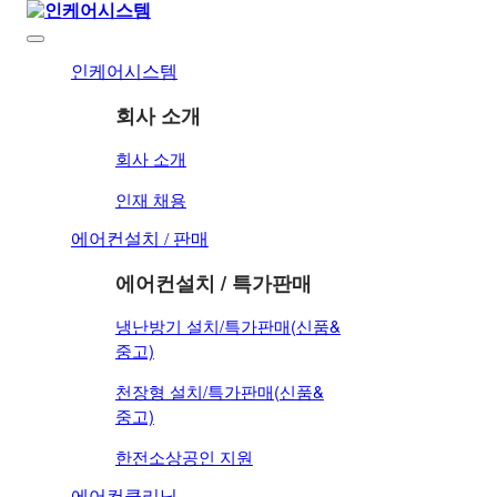
회사 소개
인케어시스템
회사 소개
회사 소개
인재 채용
회사 소개
인재 채용
에어컨설치 / 특가판매
에어컨설치 / 판매
냉난방기 설치/특가판매(신품&중고)
천장형 설치/특가판매(신품&중고)
에어컨설치 / 특가판매
한전소상공인 지원
냉난방기 설치/특가판매(신품&
중고)
에어컨클리닝
천장형 설치/특가판매(신품&
천정카세트형(360도 원형)
중고)
슬림(스탠드)에어컨
벽걸이에어컨(창문형)
한전소상공인 지원
매립덕트형
냉난방팬코일(FCU)
에어컨클리닝