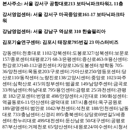
본사주소: 서울 강서구 공항대로213 보타닉파크타워2, 11층
강서영업센터: 서울 강서구 마곡중앙로161-17 보타닉파크타
워
강남영업센터: 서울 강남구 역삼로 310 한솔필리아
김포기술연구센터: 김포시 태장로795번길 23 마스터비즈
강동센터:천호대로 1102/강북센터:도봉로327/성북센터:보문로
157/종로센터:태평로2가 68-3/은평센터:증산로463-9/용산센터:
한강로3가40-112/광진센터:자양로126/도봉센터:방학동 705-
36/양천센터:목동로203/구로센터:가마산로250/영등포센터:당
산로110/동작센터:노량진로138/고양시센터:중앙로 1023/파주
센터:심학산로 415/의정부센터:범골로 149/남양주센터:금곡로
33/하남센터:하남대로 795/용인센터:금령로 25/과천센터:관평
로 182/군포센터:번영로 498/안양센터:시민대로 190/화성센터:
역골동로6-11/안산센터:광덕대로 187/시흥센터:옥구공원로
189/광명센터:범안로 1042/부천센터:석천로 188/인천센터:남동
대로 733/충남센터:신경리 895/충북센터:상당로69번길5/세종
센터:한누리대로 499/대전센터:둔산남로 50/대구센터:공평로
87/부산센터:거제천로 65/양산센터:내원로24/여수센터:시청서