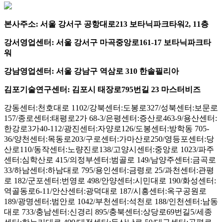
본사주소: 서울 강서구 공항대로213 보타닉파크타워2, 11층
강서영업센터: 서울 강서구 마곡중앙로161-17 보타닉파크타
워
강남영업센터: 서울 강남구 역삼로 310 한솔필리아
김포기술연구센터: 김포시 태장로795번길 23 마스터비즈
강동센터:천호대로 1102/강북센터:도봉로327/성북센터:보문로
157/종로센터:태평로2가 68-3/은평센터:증산로463-9/용산센터:
한강로3가40-112/광진센터:자양로126/도봉센터:방학동 705-
36/양천센터:목동로203/구로센터:가마산로250/영등포센터:당
산로110/동작센터:노량진로138/고양시센터:중앙로 1023/파주
센터:심학산로 415/의정부센터:범골로 149/남양주센터:금곡로
33/하남센터:하남대로 795/용인센터:금령로 25/과천센터:관평
로 182/군포센터:번영로 498/안양센터:시민대로 190/화성센터:
역골동로6-11/안산센터:광덕대로 187/시흥센터:옥구공원로
189/광명센터:범안로 1042/부천센터:석천로 188/인천센터:남동
대로 733/충남센터:신경리 895/충북센터:상당로69번길5/세종