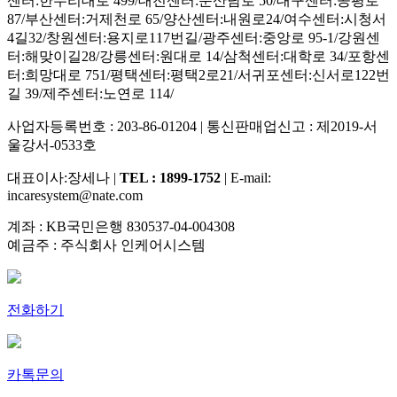
센터:한누리대로 499/대전센터:둔산남로 50/대구센터:공평로
87/부산센터:거제천로 65/양산센터:내원로24/여수센터:시청서
4길32/창원센터:용지로117번길/광주센터:중앙로 95-1/강원센
터:해맞이길28/강릉센터:원대로 14/삼척센터:대학로 34/포항센
터:희망대로 751/평택센터:평택2로21/서귀포센터:신서로122번
길 39/제주센터:노연로 114/
사업자등록번호 : 203-86-01204 | 통신판매업신고 : 제2019-서
울강서-0533호
대표이사:장세나 |
TEL : 1899-1752
| E-mail:
incaresystem@nate.com
계좌 : KB국민은행 830537-04-004308
예금주 : 주식회사 인케어시스템
전화하기
카톡문의